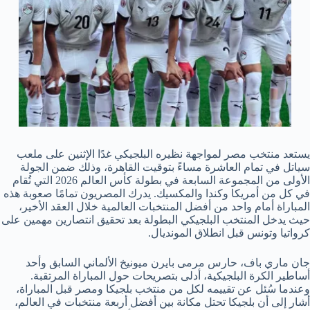
يستعد منتخب مصر لمواجهة نظيره البلجيكي غدًا الإثنين على ملعب
سياتل في تمام العاشرة مساءً بتوقيت القاهرة، وذلك ضمن الجولة
الأولى من المجموعة السابعة في بطولة كأس العالم 2026 التي تُقام
في كل من أمريكا وكندا والمكسيك. يدرك المصريون تمامًا صعوبة هذه
المباراة أمام واحد من أفضل المنتخبات العالمية خلال العقد الأخير،
حيث يدخل المنتخب البلجيكي البطولة بعد تحقيق انتصارين مهمين على
كرواتيا وتونس قبل انطلاق المونديال.
جان ماري باف، حارس مرمى بايرن ميونيخ الألماني السابق وأحد
أساطير الكرة البلجيكية، أدلى بتصريحات حول المباراة المرتقبة.
وعندما سُئل عن تقييمه لكل من منتخب بلجيكا ومصر قبل المباراة،
أشار إلى أن بلجيكا تحتل مكانة بين أفضل أربعة منتخبات في العالم،