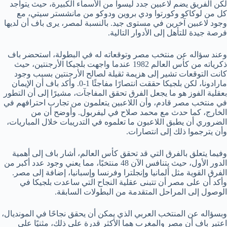
لكن الفريق يضم لاعبين جدد ليسوا من الأسماء الكبيرة، حيث يتواجد
كل من لوكاكو وكورتوا ودي بروين ودوكو من مانشستر سيتي، مع
وجود لاعبين آخرين في مستوى جيد. بالنسبة لمصر، يرى باف أن لديها
فرصة جيدة للتأهل إلى الأدوار التالية.
وعند سؤاله عن منتخب مصر وتوقعاته له في البطولة، استحضر باف
ذكرياته من كأس العالم 1982 عندما واجهت بلجيكا الأرجنتين، حيث
كانت التوقعات تشير إلى هزيمة ثقيلة لصالح الأرجنتين بسبب وجود
مارادونا، لكن بلجيكا حققت انتصارًا مفاجئًا 1-0. وأكد باف أن الإيمان
بعقلية الفوز هو ما يجعل الفرق تحقق المفاجآت، مشيرًا إلى أن التطور
في منتخب مصر قادم، وأن اللاعبين يتعلمون من تجارب احترافهم في
الخارج، كما حدث مع محمد صلاح في ليفربول. وأوضح أن من
الضروري أن يطبق اللاعبون ما تعلموه في التدريبات خلال المباريات،
وأن يترجموا ذلك إلى انتصارات.
وفيما يتعلق بالفرق التي قد تحقق كأس العالم، أشار باف إلى أهمية
الدور الأول، حيث يتنافس الآن 48 منتخبًا، مما يعني وجود عدد أكبر من
الفرق القوية مثل ألمانيا وإنجلترا وفرنسا وإسبانيا، إضافة إلى مصر.
وأكد أن على مصر أن تتبنى عقلية النجاح التي ساعدت بلجيكا في
الوصول إلى المراحل المتقدمة من البطولات السابقة.
وبسؤاله عن المنتخب العربي الذي يمكن أن يحقق نجاحًا في المونديال،
اعتبر باف أن مصر والمغرب هما الأكثر قدرة على ذلك، مثنيًا على