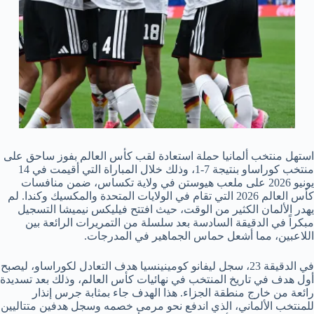
استهل منتخب ألمانيا حملة استعادة لقب كأس العالم بفوز ساحق على
منتخب كوراساو بنتيجة 7-1، وذلك خلال المباراة التي أقيمت في 14
يونيو 2026 على ملعب هيوستن في ولاية تكساس، ضمن منافسات
كأس العالم 2026 التي تقام في الولايات المتحدة والمكسيك وكندا. لم
يهدر الألمان الكثير من الوقت، حيث افتتح فيليكس نيميشا التسجيل
مبكراً في الدقيقة السادسة بعد سلسلة من التمريرات الرائعة بين
اللاعبين، مما أشعل حماس الجماهير في المدرجات.
في الدقيقة 23، سجل ليفانو كومينينسيا هدف التعادل لكوراساو، ليصبح
أول هدف في تاريخ المنتخب في نهائيات كأس العالم، وذلك بعد تسديدة
رائعة من خارج منطقة الجزاء. هذا الهدف جاء بمثابة جرس إنذار
للمنتخب الألماني، الذي اندفع نحو مرمى خصمه وسجل هدفين متتاليين