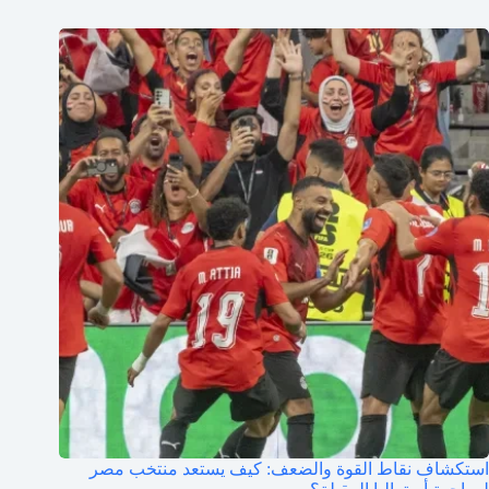
استكشاف نقاط القوة والضعف: كيف يستعد منتخب مصر