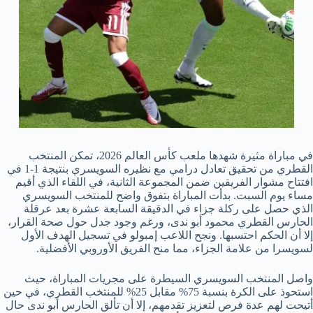
في مباراة مثيرة شهدها ملعب كأس العالم 2026، تمكن المنتخب
القطري من تحقيق تعادل درامي مع نظيره السويسري بنتيجة 1-1 في
افتتاح مشوار الفريقين ضمن المجموعة الثانية، في اللقاء الذي أقيم
مساء يوم السبت. بدأت المباراة بتفوق واضح للمنتخب السويسري
الذي حصل على ركلة جزاء في الدقيقة السابعة عشرة بعد عرقلة
الحارس القطري محمود أبو ندى، ورغم وجود جدل حول صحة القرار،
إلا أن الحكم احتسبها. ونجح اللاعب إمبولو في تسجيل الهدف الأول
لسويسرا من علامة الجزاء، مما منح الفريق الأوروبي الأفضلية.
واصل المنتخب السويسري السيطرة على مجريات المباراة، حيث
استحوذ على الكرة بنسبة 75% مقابل 25% للمنتخب القطري، في حين
أتيحت لهم عدة فرص لتعزيز تقدمهم، إلا أن تألق الحارس أبو ندى حال