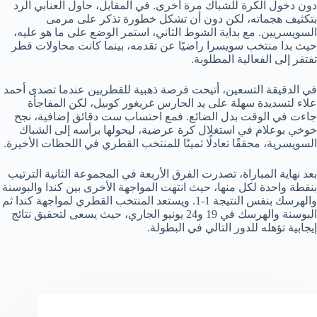
دون دخول الكرة للشباك مرة أخرى. في المقابل، حاول العنابي الرد
بتكثيف هجماته، لكن دون أن تشكل خطورة تذكر على مرمى
السويسريين. مع بداية الشوط الثاني، استمر الوضع على ما هو عليه،
حيث بدا منتخب سويسرا راضيًا عن تقدمه، بينما كانت محاولات قطر
تفتقر إلى الفعالية المطلوبة.
في الدقيقة التسعين، أتيحت فرصة ذهبية للقطريين عندما تصدى أحمد
علاء لتسديدة سهلة على يد الحارس غريغور كوبيل، لكن المفاجأة
جاءت في الوقت بدل الضائع. فمع احتساب ست دقائق إضافية، نجح
خوخي بوعلام في استغلال كرة عرضية، ليحولها برأسه إلى الشباك
السويسرية، محققًا تعادلًا ثمينًا للمنتخب القطري في اللحظات الأخيرة.
بعد نهاية المباراة، تصدرت الفرق الأربعة في المجموعة الثانية الترتيب
بنقطة واحدة لكل منها، حيث انتهت المواجهة الأخرى بين كندا والبوسنة
والهرسك بنفس النتيجة 1-1. ويستعد المنتخب القطري لمواجهة كندا ثم
البوسنة والهرسك في 19 و24 يونيو الجاري، حيث يسعى لتحقيق نتائج
إيجابية تؤهله للدور التالي في البطولة.