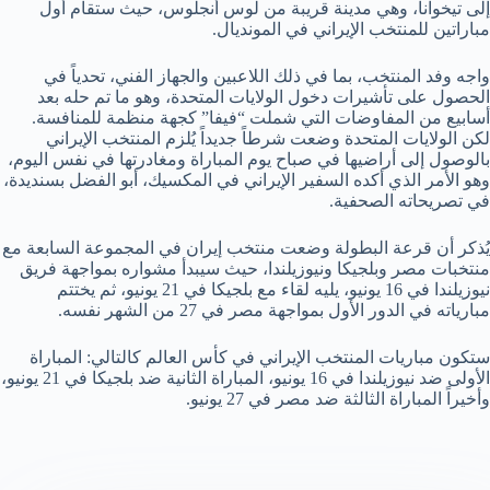
إلى تيخوانا، وهي مدينة قريبة من لوس أنجلوس، حيث ستقام أول
مباراتين للمنتخب الإيراني في المونديال.
واجه وفد المنتخب، بما في ذلك اللاعبين والجهاز الفني، تحدياً في
الحصول على تأشيرات دخول الولايات المتحدة، وهو ما تم حله بعد
أسابيع من المفاوضات التي شملت “فيفا” كجهة منظمة للمنافسة.
لكن الولايات المتحدة وضعت شرطاً جديداً يُلزم المنتخب الإيراني
بالوصول إلى أراضيها في صباح يوم المباراة ومغادرتها في نفس اليوم،
وهو الأمر الذي أكده السفير الإيراني في المكسيك، أبو الفضل بسنديدة،
في تصريحاته الصحفية.
يُذكر أن قرعة البطولة وضعت منتخب إيران في المجموعة السابعة مع
منتخبات مصر وبلجيكا ونيوزيلندا، حيث سيبدأ مشواره بمواجهة فريق
نيوزيلندا في 16 يونيو، يليه لقاء مع بلجيكا في 21 يونيو، ثم يختتم
مبارياته في الدور الأول بمواجهة مصر في 27 من الشهر نفسه.
ستكون مباريات المنتخب الإيراني في كأس العالم كالتالي: المباراة
الأولى ضد نيوزيلندا في 16 يونيو، المباراة الثانية ضد بلجيكا في 21 يونيو،
وأخيراً المباراة الثالثة ضد مصر في 27 يونيو.