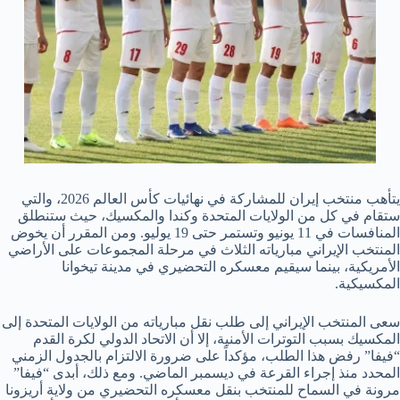
يتأهب منتخب إيران للمشاركة في نهائيات كأس العالم 2026، والتي
ستقام في كل من الولايات المتحدة وكندا والمكسيك، حيث ستنطلق
المنافسات في 11 يونيو وتستمر حتى 19 يوليو. ومن المقرر أن يخوض
المنتخب الإيراني مبارياته الثلاث في مرحلة المجموعات على الأراضي
الأمريكية، بينما سيقيم معسكره التحضيري في مدينة تيخوانا
المكسيكية.
سعى المنتخب الإيراني إلى طلب نقل مبارياته من الولايات المتحدة إلى
المكسيك بسبب التوترات الأمنية، إلا أن الاتحاد الدولي لكرة القدم
“فيفا” رفض هذا الطلب، مؤكداً على ضرورة الالتزام بالجدول الزمني
المحدد منذ إجراء القرعة في ديسمبر الماضي. ومع ذلك، أبدى “فيفا”
مرونة في السماح للمنتخب بنقل معسكره التحضيري من ولاية أريزونا