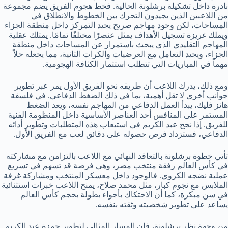
نادرة داخل تشكيلة برشلونة الحالية. فخط هجوم الفريق يضم مجموعة
من اللاعبين الذين يجيدون التحرك بين الخطوط والانطلاق في
المساحات، لكن وجود مهاجم صريح يجيد التمركز داخل منطقة الجزاء
ويملك غريزة تسجيل الأهداف يمثل عنصرًا مختلفًا تمامًا. يمتلك عقلية
المهاجم التقليدي الذي يبحث باستمرار عن المساحات داخل منطقة
الجزاء، ويجيد التعامل مع العرضيات والكرات الثانية، مما يجعله حلاً
مهماً في المباريات التي تتطلب استثمار الكثافة الهجومية.
ومع ذلك، يدرك اللاعب أن طريقه نحو الفريق الأول يمر عبر تطوير
جوانب أخرى لا تقل أهمية، بما في ذلك الضغط الدفاعي. في فلسفة
هانز فليك، يبدأ العمل الدفاعي من المهاجم نفسه، ويعد الضغط
المستمر على المنافس أحد العناصر الأساسية داخل المنظومة الفنية
للفريق. إذا نجح عبد الكريم في استيعاب هذه المتطلبات وتطوير أدائه
الدفاعي، فستزداد فرص حصوله على دقائق لعب مع الفريق الأول.
تأتي خطوة برشلونة بالتعاقد النهائي مع اللاعب بالتزامن مع مشاركته
في كأس العالم رفقة منتخب مصر، وهي فرصة قد تسهم في تسريع
عملية نضجه الكروي. فالوجود داخل معسكر المنتخب ومشاركة غرفة
الملابس مع نجوم كبار، مثل محمد صلاح، يمنح اللاعب خبرات استثنائية
في سن مبكرة، كما أن الاحتكاك بأجواء بطولة بحجم كأس العالم
يساعد على تطوير شخصيته وثقته بنفسه.
من وجهة نظر برشلونة، فإن المسار المثالي لتطوير حمزة عبد الكريم