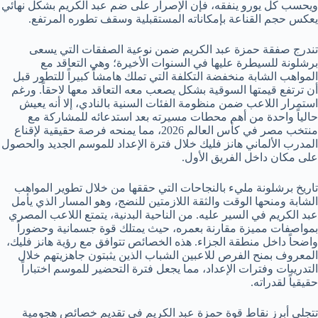
ويحسب كل يورو ينفقه، فإن الإصرار على ضم عبد الكريم بشكل نهائي
يعكس حجم القناعة بإمكاناته المستقبلية وسقف تطوره المرتفع.
تندرج صفقة حمزة عبد الكريم ضمن نوعية الصفقات التي يسعى
برشلونة للسيطرة عليها في السنوات الأخيرة؛ وهي التعاقد مع
المواهب الشابة منخفضة التكلفة التي تملك هامشاً كبيراً للتطور قبل
أن ترتفع قيمتها السوقية بشكل يصعب معه التعاقد معها لاحقاً. ورغم
استمرار اللاعب ضمن منظومة الفئات السنية بالنادي، إلا أنه يعيش
حالياً واحدة من أهم محطات مسيرته بعد استدعائه للمشاركة مع
منتخب مصر في كأس العالم 2026، مما يمنحه فرصة حقيقية لإقناع
المدرب الألماني هانز فليك خلال فترة الإعداد للموسم الجديد والحصول
على مكان داخل الفريق الأول.
تاريخ برشلونة مليء بالنجاحات التي حققها من خلال تطوير المواهب
الشابة ومنحها الوقت والثقة اللازمتين للنضج، وهو المسار الذي يأمل
عبد الكريم في السير عليه. من الناحية البدنية، يتمتع اللاعب المصري
بمواصفات مميزة مقارنة بعمره، حيث يمتلك قوة جسمانية وحضوراً
واضحاً داخل منطقة الجزاء. هذه الخصائص تتوافق مع رؤية هانز فليك،
المعروف بمنح الفرص للاعبين الشباب الذين يثبتون جاهزيتهم خلال
التدريبات وفترات الإعداد، مما يجعل فترة التحضير للموسم اختباراً
حقيقياً لقدراته.
تتجلى أبرز نقاط قوة حمزة عبد الكريم في تقديم خصائص هجومية