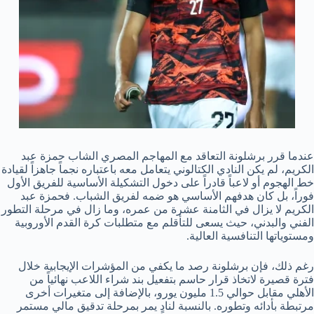
عندما قرر برشلونة التعاقد مع المهاجم المصري الشاب حمزة عبد
الكريم، لم يكن النادي الكتالوني يتعامل معه باعتباره نجماً جاهزاً لقيادة
خط الهجوم أو لاعباً قادراً على دخول التشكيلة الأساسية للفريق الأول
فوراً، بل كان هدفهم الأساسي هو ضمه لفريق الشباب. فحمزة عبد
الكريم لا يزال في الثامنة عشرة من عمره، وما زال في مرحلة التطور
الفني والبدني، حيث يسعى للتأقلم مع متطلبات كرة القدم الأوروبية
ومستوياتها التنافسية العالية.
رغم ذلك، فإن برشلونة رصد ما يكفي من المؤشرات الإيجابية خلال
فترة قصيرة لاتخاذ قرار حاسم بتفعيل بند شراء اللاعب نهائياً من
الأهلي مقابل حوالي 1.5 مليون يورو، بالإضافة إلى متغيرات أخرى
مرتبطة بأدائه وتطوره. بالنسبة لنادٍ يمر بمرحلة تدقيق مالي مستمر