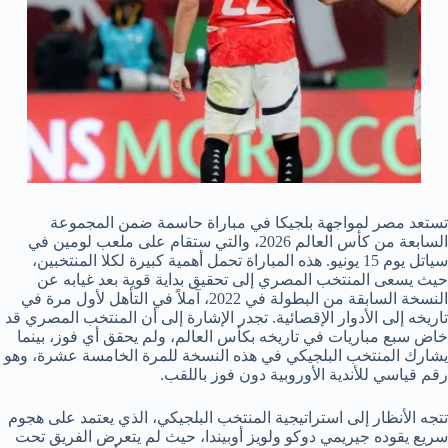
تستعد مصر لمواجهة بلجيكا في مباراة حاسمة ضمن المجموعة
السابعة من كأس العالم 2026، والتي ستقام على ملعب لومين في
سياتل يوم 15 يونيو. هذه المباراة تحمل أهمية كبيرة لكلا المنتخبين،
حيث يسعى المنتخب المصري إلى تحقيق بداية قوية بعد غيابه عن
النسخة السابقة من البطولة في 2022، آملاً في التأهل لأول مرة في
تاريخه إلى الأدوار الإقصائية. تجدر الإشارة إلى أن المنتخب المصري قد
خاض سبع مباريات في تاريخه بكأس العالم، ولم يحقق أي فوز، بينما
يشارك المنتخب البلجيكي في هذه النسخة للمرة الخامسة عشرة، وهو
رقم قياسي للأندية الأوروبية دون فوز باللقب.
تتجه الأنظار إلى استراتيجية المنتخب البلجيكي، الذي يعتمد على هجوم
سريع يقوده جيريمي دوكو ولويز أوبيندا، حيث لم يتعرض الفريق تحت