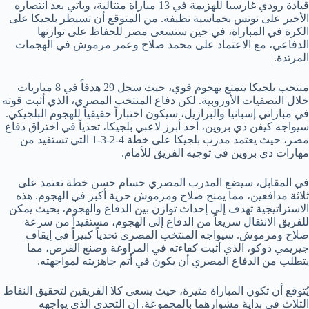
قيادة رودي غارسيا للهزيمة في 13 مباراة متتالية، ويأتي بعد انتصاره
الأخير على تونس بخماسية نظيفة. من المتوقع أن تسيطر بلجيكا على
الكرة في المباراة، في حين ستسعى مصر للحفاظ على توازنها
الدفاعي، مع الاعتماد على محمد صلاح وعمر مرموش في الهجمات
المرتدة.
منتخب بلجيكا يتمتع بهجوم قوي، حيث سجل 29 هدفاً في 8 مباريات
خلال التصفيات الأوروبية. لكن دفاع المنتخب المصري، الذي أثبت قوته
في مباراتي إسبانيا والبرازيل، سيكون اختباراً حقيقياً للهجوم البلجيكي.
سيواجه كيفن دي بروين، أحد أبرز لاعبي بلجيكا، تحدياً في اختراق دفاع
مصر، حيث يعتمد مدرب بلجيكا على خطة 4-2-3-1 التي تستفيد من
مهارات دي بروين في توجيه الفريق للأمام.
في المقابل، سيضع المدرب المصري حسام حسن خطة تعتمد على
ثلاثة مدافعين، مما يمنح صلاح ومرموش حرية أكبر في الهجوم. هذه
الاستراتيجية تهدف إلى إحداث توازن بين الدفاع والهجوم، بحيث يمكن
للفريق الانتقال سريعاً من الدفاع إلى الهجوم، مستفيداً من سرعة
صلاح ومرموش. سيواجه المنتخب المصري تحدياً كبيراً في إيقاف
جيريمي دوكو، الذي أثبت كفاءته في المراوغة وصنع الفرص، مما
يتطلب من الدفاع المصري أن يكون في أتم جاهزيته لمواجهته.
يُتوقع أن تكون المباراة مثيرة، حيث يسعى كلا الفريقين لتحقيق النقاط
الثلاث في بداية مشوارهما بالمجموعة. إن التحدي الذي يواجهه