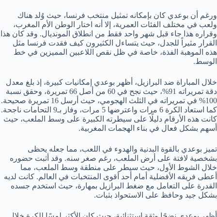
ورغم أن بوعدي كان بإمكانه تمثيل منتخب فرنسا، حيث وُلد هناك
ولعب في مختلف الفئات العمرية، إلا أنه اختار الوطن الأم المغرب،
وقراره هذا جاء قبل شهر واحد فقط من انطلاق المونديال. وقد كان هذا
القرار مثيراً للجدل، حيث يتساءل الكثيرون كيف فقدت فرنسا مثل
هذه الموهبة الفذة، خاصة في ظل نقص اللاعبين المميزين في خط
الوسط.
خلال المباراة ضد البرازيل، أظهر بوعدي إمكانيات كبيرة، إذ بلغ معدل
دقة تمريراته 91%، حيث نجح في 60 من أصل 66 تمريرة، وحقق نسبة
100% في تمريراته في الثلث الهجومي، حيث أرسل 16 تمريرة صحيحة.
كما استعاد الكرة 6 مرات واعترضها 5 مرات، وفاز بـ9 التحامات ناجحة.
كانت هذه الأرقام دليلًا على سيطرته الكبيرة على وسط الملعب، حيث
أسهم بشكل فعال في بناء الهجمات المغربية.
تميز بوعدي بالقوة البدنية والهدوء في اللعب، مما جعله يحظى
بشخصية لافتة على أرض الملعب، رغم صغر سنه. وقد أثبت حضوره
خلال الشوط الأول، حيث سيطر على منطقة وسط الملعب، مما
أعطى فريقه الأفضلية أمام أحد أقوى المنتخبات في العالم. كانت لديه
القدرة على التعامل مع ضغط البرازيل بمهارة، حيث استخدم جسده
بشكل جيد وحافظ على الاستحواذ بثبات.
أظهر بوعدي نضجًا وثقة استثنائية، حيث كان الأكثر لمسًا للكرة خلال