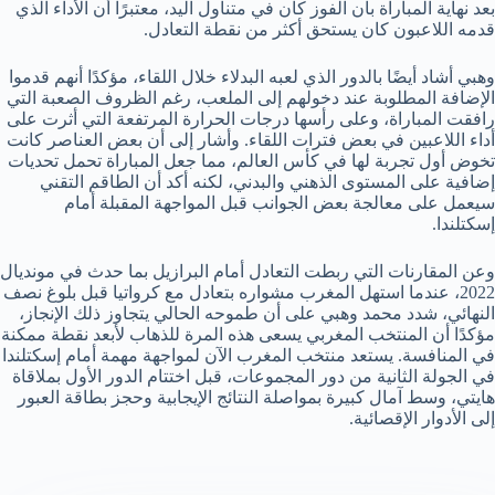
بعد نهاية المباراة بأن الفوز كان في متناول اليد، معتبرًا أن الأداء الذي
قدمه اللاعبون كان يستحق أكثر من نقطة التعادل.
وهبي أشاد أيضًا بالدور الذي لعبه البدلاء خلال اللقاء، مؤكدًا أنهم قدموا
الإضافة المطلوبة عند دخولهم إلى الملعب، رغم الظروف الصعبة التي
رافقت المباراة، وعلى رأسها درجات الحرارة المرتفعة التي أثرت على
أداء اللاعبين في بعض فترات اللقاء. وأشار إلى أن بعض العناصر كانت
تخوض أول تجربة لها في كأس العالم، مما جعل المباراة تحمل تحديات
إضافية على المستوى الذهني والبدني، لكنه أكد أن الطاقم التقني
سيعمل على معالجة بعض الجوانب قبل المواجهة المقبلة أمام
إسكتلندا.
وعن المقارنات التي ربطت التعادل أمام البرازيل بما حدث في مونديال
2022، عندما استهل المغرب مشواره بتعادل مع كرواتيا قبل بلوغ نصف
النهائي، شدد محمد وهبي على أن طموحه الحالي يتجاوز ذلك الإنجاز،
مؤكدًا أن المنتخب المغربي يسعى هذه المرة للذهاب لأبعد نقطة ممكنة
في المنافسة. يستعد منتخب المغرب الآن لمواجهة مهمة أمام إسكتلندا
في الجولة الثانية من دور المجموعات، قبل اختتام الدور الأول بملاقاة
هايتي، وسط آمال كبيرة بمواصلة النتائج الإيجابية وحجز بطاقة العبور
إلى الأدوار الإقصائية.