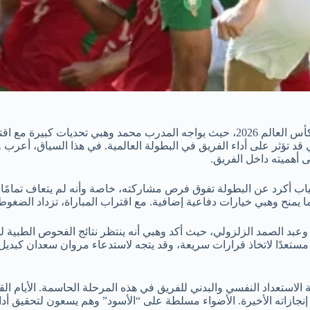
يستعد منتخب المغرب لتغييرات محتملة في قائمته النهائية لمنافسات كأس العالم 2026، حيث 
لإصابات التي قد تؤثر على أداء الفريق في البطولة العالمية. في هذا السياق،
لى أهميته داخل الفريق.
أكرد عن البطولة تفوق فرص مشاركته، خاصة وأنه لم يتعاف تمامًا من إ
ا يمنح وهبي خيارات دفاعية إضافية. مع اقتراب المباراة، تزداد الضغوط
 وعبد الصمد الزلزولي، حيث أكد وهبي أنه ينتظر نتائج الفحوص الطبية 
ون مستعدًا لاتخاذ قرارات سريعة، وقد يتجه لاستدعاء مروان سعدان كبدي
لاستعداد النفسي والبدني للفريق في هذه المرحلة الحاسمة. الأيام القل
إنجازاته الأخيرة. الأضواء مسلطة على “الأسود” وهم يسعون لتحقيق أدا