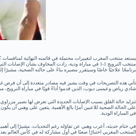
منتخب النرويج 1-1 في مباراة ودية، زادت المخاوف بشأن ا
برنامجًا علاجيًا خاصًا وسيتقرر مصيره بناءً على حالته الصحية، مشيرًا إ
تأتي هذه التصريحات في وقت يشير فيه مصادر متعددة إلى أن فرص غياب 
شادي رياض وعيسى ديوب، الذين قدموا أداءً قويًا في مباراة النرويج، مم
تتزايد حالة القلق بسبب الإصابات الجديدة التي تعرض لها نصير مزراوي
على الحالة الصحية للاعبين أمرًا بالغ الأهمية. يتعين على وهبي أن يك
في المباراة الودية.
في ختام حديثه، أعرب وهبي عن تفاؤله رغم التحديات، مشيرًا إلى أهمية ا
المنتخب المغربي اختبارًا صعبًا في أول مشاركة له في كأس العالم بعد 