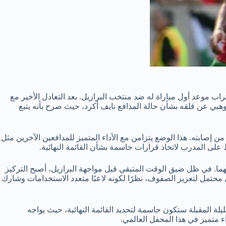
يواجه المدرب محمد وهبي تحديات كبيرة مع اقتراب موعد أول مباراة له ضد منتخب البرازيل. بعد التعادل الأخير مع
 أعرب وهبي عن قلقه بشأن حالة المدافع نايف أكرد، حيث صرح بأنه يتبع
صابته. هذا الوضع يتزامن مع الأداء المتميز للمدافعين الآخرين مثل
 على المدرب لاتخاذ قرارات حاسمة بشأن القائمة النهائية.
لهما. في ظل ضيق الوقت المتبقي قبل مواجهة البرازيل، أصبح التركيز
ل محتمل لتعزيز الصفوف، نظرًا لكونه لاعبًا متعدد الاستخدامات وشارك
يلة المقبلة ستكون حاسمة لتحديد القائمة النهائية، حيث يواجه
ء متميز في هذا المحفل العالمي.