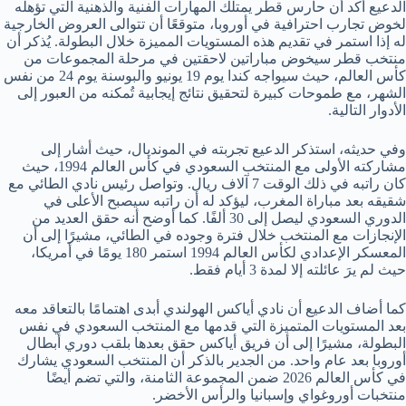
الدعيع أكد أن حارس قطر يمتلك المهارات الفنية والذهنية التي تؤهله
لخوض تجارب احترافية في أوروبا، متوقعًا أن تتوالى العروض الخارجية
له إذا استمر في تقديم هذه المستويات المميزة خلال البطولة. يُذكر أن
منتخب قطر سيخوض مباراتين لاحقتين في مرحلة المجموعات من
كأس العالم، حيث سيواجه كندا يوم 19 يونيو والبوسنة يوم 24 من نفس
الشهر، مع طموحات كبيرة لتحقيق نتائج إيجابية تُمكنه من العبور إلى
الأدوار التالية.
وفي حديثه، استذكر الدعيع تجربته في المونديال، حيث أشار إلى
مشاركته الأولى مع المنتخب السعودي في كأس العالم 1994، حيث
كان راتبه في ذلك الوقت 7 آلاف ريال. وتواصل رئيس نادي الطائي مع
شقيقه بعد مباراة المغرب، ليؤكد له أن راتبه سيصبح الأعلى في
الدوري السعودي ليصل إلى 30 ألفًا. كما أوضح أنه حقق العديد من
الإنجازات مع المنتخب خلال فترة وجوده في الطائي، مشيرًا إلى أن
المعسكر الإعدادي لكأس العالم 1994 استمر 180 يومًا في أمريكا،
حيث لم يرَ عائلته إلا لمدة 3 أيام فقط.
كما أضاف الدعيع أن نادي أياكس الهولندي أبدى اهتمامًا بالتعاقد معه
بعد المستويات المتميزة التي قدمها مع المنتخب السعودي في نفس
البطولة، مشيرًا إلى أن فريق أياكس حقق بعدها بلقب دوري أبطال
أوروبا بعد عام واحد. من الجدير بالذكر أن المنتخب السعودي يشارك
في كأس العالم 2026 ضمن المجموعة الثامنة، والتي تضم أيضًا
منتخبات أوروغواي وإسبانيا والرأس الأخضر.