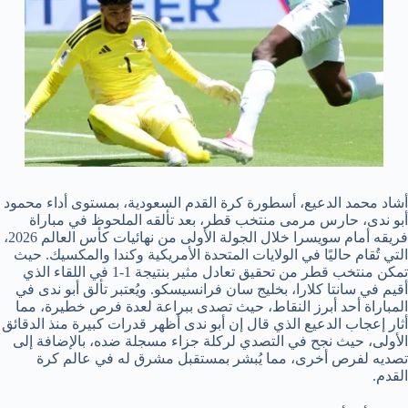
أشاد محمد الدعيع، أسطورة كرة القدم السعودية، بمستوى أداء محمود
أبو ندى، حارس مرمى منتخب قطر، بعد تألقه الملحوظ في مباراة
فريقه أمام سويسرا خلال الجولة الأولى من نهائيات كأس العالم 2026،
التي تُقام حاليًا في الولايات المتحدة الأمريكية وكندا والمكسيك. حيث
تمكن منتخب قطر من تحقيق تعادل مثير بنتيجة 1-1 في اللقاء الذي
أقيم في سانتا كلارا، بخليج سان فرانسيسكو. ويُعتبر تألق أبو ندى في
المباراة أحد أبرز النقاط، حيث تصدى ببراعة لعدة فرص خطيرة، مما
أثار إعجاب الدعيع الذي قال إن أبو ندى أظهر قدرات كبيرة منذ الدقائق
الأولى، حيث نجح في التصدي لركلة جزاء مسجلة ضده، بالإضافة إلى
تصديه لفرص أخرى، مما يُبشر بمستقبل مشرق له في عالم كرة
القدم.