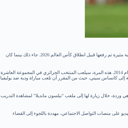
تصدر اسم رياض محرز، قائد منتخب الجزائر ونجم نادي الأهلي السعودي، المشهد الإعلامي خلال الساعات الأخيرة وذلك في سياق دعوى قضائية مثيرة تم رفعها قبيل انطلاق كأس العالم 2026. جاء ذلك بينما كان
يستعد رياض محرز لخوض تجربة كأس العالم للمرة الثانية في مسيرته الرياضية، بعد أن شارك في النسخة السابقة التي أقيمت في البرازيل عام 2014. هذه المرة، سيلعب المنتخب الجزائري في المجموعة العاشرة
رية إلى كانساس سيتي، حيث من المقرر أن تلعب مباراة ودية ضد بوليفيا
 وردة، خلال زيارة لها إلى ملعب “نيلسون مانديلا” لمشاهدة التدريب
ديو على منصات التواصل الاجتماعي، مهددة باللجوء إلى القضاء