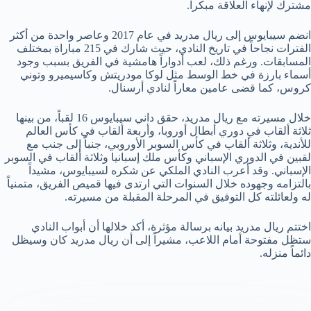
مشترك لإنهاء العلاقة مبكراً.
انضم سيبايوس إلى ريال مدريد في عام 2017 وعاصر واحدة من أكثر
الفترات نجاحاً في تاريخ النادي، حيث شارك في 215 مباراة بمختلف
المسابقات. ورغم ذلك، لعب أدواراً هامشية في الفريق بسبب وجود
أسماء بارزة في خط الوسط مثل لوكا مودريتش وكاسيميرو وتوني
كروس، كما قضى عامين معاراً لنادي أرسنال.
خلال مسيرته مع ريال مدريد، حقق داني سيبايوس 16 لقباً، من بينها
ثلاثة ألقاب في دوري أبطال أوروبا، وأربعة ألقاب في كأس العالم
للأندية، وثلاثة ألقاب في كأس السوبر الأوروبي، جنباً إلى جنب مع
لقبين في الدوري الإسباني وكأس ملك إسبانيا وثلاثة ألقاب في السوبر
الإسباني. وقد أعرب النادي الملكي عن شكره لسيبايوس، مشيداً
بالتزامه وجهوده خلال السنوات التي ارتدى فيها قميص الفريق، متمنياً
له ولعائلته كل التوفيق في المرحلة المقبلة من مسيرته.
اختتم ريال مدريد بيانه برسالة مؤثرة، أكد خلالها أن أبواب النادي
ستظل مفتوحة أمام اللاعب، مشيراً إلى أن ريال مدريد كان وسيظل
دائماً منزله.