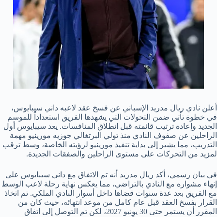
أعلن نادي ريال مدريد الإسباني عن فسخ عقد لاعبه داني سيبايوس،
في خطوة تأتي ضمن التحولات التي يشهدها الفريق استعداداً للموسم
الجديد وإعادة ترتيب قائمته قبل انطلاق المنافسات. يعد سيبايوس أول
الراحلين عن صفوف النادي منذ تولي البرتغالي جوزيه مورينيو مهمة
التدريب، مما يشير إلى بداية تنفيذ مورينيو لرؤيته الخاصة، وسط ترقب
لمزيد من التحركات على مستوى الراحلين والصفقات الجديدة.
في بيان رسمي، أكد ريال مدريد أنه تم الاتفاق مع داني سيبايوس على
إنهاء مشواره مع النادي بالتراضي، مما يعكس نهاية رحلة لاعب الوسط
مع الفريق بعد عدة سنوات قضاها داخل أسوار النادي الملكي. تم اتخاذ
القرار بفسخ العقد قبل عام كامل من موعد انتهائه، حيث كان من
المقرر أن يستمر حتى 30 يونيو 2027، لكن تم التوصل إلى اتفاق