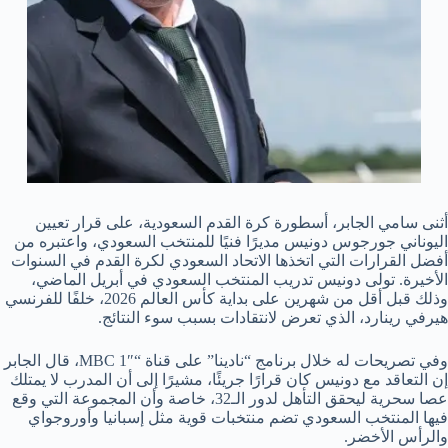
أثنى سامي الجابر، أسطورة كرة القدم السعودية، على قرار تعيين
اليوناني جورجوس دونيس مديرًا فنيًا للمنتخب السعودي، واعتبره من
أفضل القرارات التي اتخذها الاتحاد السعودي لكرة القدم في السنوات
الأخيرة. تولى دونيس تدريب المنتخب السعودي في أبريل الماضي،
وذلك قبل أقل من شهرين على بداية كأس العالم 2026، خلفًا للفرنسي
هيرفي رينارد، الذي تعرض لانتقادات بسبب سوء النتائج.
وفي تصريحات له خلال برنامج “نادينا” على قناة “MBC 1″، قال الجابر
إن التعاقد مع دونيس كان قرارًا جريئًا، مشيرًا إلى أن المدرب لا يمتلك
عصا سحرية ليحقق التأهل لدور الـ32، خاصة وأن المجموعة التي وقع
فيها المنتخب السعودي تضم منتخبات قوية مثل إسبانيا وأوروجواي
والرأس الأخضر.