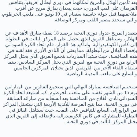
بعد تأمين الهلال والمريخ لمكانهما في دوري أبطال أفريقيا. يتنافس
الفريقان على لقب الدوري، حيث يبعدان بفارق مريح عن أقرب
ملاحقيهما قبل جولة حاسمة ستقام في 10 يونيو على ملعب الخرطوم،
والتي ستحدد مصير اللقب ومركز الوصافة.
يتصدر المريخ جدول دوري النخبة برصيد 18 نقطة بفارق الأهداف عن
الهلال، وسيتأهل الفريق الذي يحصل على المركز الثالث في البطولة
إلى كأس الكونفيدرالية. ولتأكيد هذا القرار، قام اتحاد الكرة السوداني
بإقصاء الهلال من البطولة، مما يعني أن النادي الأزرق فقد لقبه في
هذه المنافسة، حيث ستبدأ المباريات بتجمع الفريق الذي يحتل المركز
الرابع من دوري النخبة مع الفريق الذي يحتل المركز السادس، بينما
سيقام اللقاء الآخر بين الفريقين الذين يحتلان المركزين الخامس
والسابع على ملعب المدينة الرياضية.
ستختتم المنافسة بمباراة النهائي التي ستجمع الفائزين من المباراتين
يوم 15 من الشهر نفسه على ملعب الخرطوم. كما استبعد اتحاد الكرة
السوداني نادي الفلاح من المنافسة بعد انسحابه من مباراته السابقة
في دوري النخبة، مما يتيح الفرصة للأندية الأربعة التي ستحتل المراكز
من الرابع إلى السابع للتنافس على اللقب، حيث سيتأهل الفائز في
البطولة للمشاركة في كأس الكونفيدرالية بالإضافة إلى الفريق الذي
يحتل المركز الثالث في دوري النخبة.