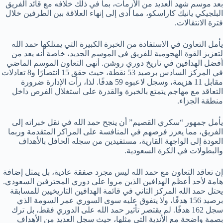
بعد موسم شهد العديد من الأزمات، بما في ذلك خلافه مع قائد الفريق
البلجيكي يانيك كاراسكو، مما أدى إلى إنهاء العلاقة بين الطرفين خلال
فترة الانتقالات.
يأمل التعاون في الاستفادة من الخبرة الكبيرة التي يمتلكها حمد الله
لتعزيز القوة الهجومية للفريق في الموسم الجديد، خاصة أنه يعد من
أفضل الهدافين في تاريخ دوري روشن. أنهى التعاون الموسم الماضي
في المركز السادس برصيد 53 نقطة، حيث حقق 15 انتصارًا و8 تعادلات
مقابل 11 هزيمة، وسجل لاعبوه 59 هدفًا. لذا، رأت الإدارة ضرورة
التعاقد مع مهاجم يتمتع بالخبرة والقدرة على استغلال الفرص داخل
منطقة الجزاء.
يأمل جمهور “سكري القصيم” أن ينجح حمد الله في نقل خبراته إلى
الفريق، مما يعزز فرصهم في المنافسة على المراكز المتقدمة وربما
العودة إلى الواجهة القارية، مستفيدين من سجله الحافل بالأهداف
والبطولات في الكرة السعودية.
إن تعاقد التعاون مع حمد الله ليس مجرد صفقة عادية، بل يمثل إضافة
هامة لأحد أعظم الهدافين الذين مروا على دوري المحترفين السعودي.
يحتل حمد الله المركز الثاني في قائمة الهدافين التاريخيين للمسابقة
برصيد 156 هدفًا، ولا يتفوق عليه سوى السوري عمر السومة الذي
سجل 162 هدفًا. لم يقتصر تأثير حمد الله على الدوري فقط، بل ترك
بصمة واضحة مع الأندية التي مثلها، حيث سجل العديد من الأهداف