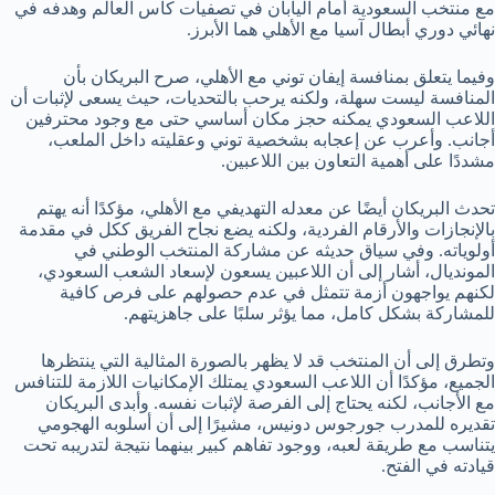
مع منتخب السعودية أمام اليابان في تصفيات كأس العالم وهدفه في
نهائي دوري أبطال آسيا مع الأهلي هما الأبرز.
وفيما يتعلق بمنافسة إيفان توني مع الأهلي، صرح البريكان بأن
المنافسة ليست سهلة، ولكنه يرحب بالتحديات، حيث يسعى لإثبات أن
اللاعب السعودي يمكنه حجز مكان أساسي حتى مع وجود محترفين
أجانب. وأعرب عن إعجابه بشخصية توني وعقليته داخل الملعب،
مشددًا على أهمية التعاون بين اللاعبين.
تحدث البريكان أيضًا عن معدله التهديفي مع الأهلي، مؤكدًا أنه يهتم
بالإنجازات والأرقام الفردية، ولكنه يضع نجاح الفريق ككل في مقدمة
أولوياته. وفي سياق حديثه عن مشاركة المنتخب الوطني في
المونديال، أشار إلى أن اللاعبين يسعون لإسعاد الشعب السعودي،
لكنهم يواجهون أزمة تتمثل في عدم حصولهم على فرص كافية
للمشاركة بشكل كامل، مما يؤثر سلبًا على جاهزيتهم.
وتطرق إلى أن المنتخب قد لا يظهر بالصورة المثالية التي ينتظرها
الجميع، مؤكدًا أن اللاعب السعودي يمتلك الإمكانيات اللازمة للتنافس
مع الأجانب، لكنه يحتاج إلى الفرصة لإثبات نفسه. وأبدى البريكان
تقديره للمدرب جورجوس دونيس، مشيرًا إلى أن أسلوبه الهجومي
يتناسب مع طريقة لعبه، ووجود تفاهم كبير بينهما نتيجة لتدريبه تحت
قيادته في الفتح.