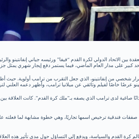
 بين الاتحاد الدولي لكرة القدم “فيفا” ورئيسه جياني إنفانتينو والر
حد كبير على مدار العام الماضي، فيما يستمر دفع إيجار شهري يمثل جزء
ى قرار شخصي من إنفانتينو، الذي جعل التقرب من ترامب أولوية. حيث أظهر 
ينو عرضًا خاصًا لفيلم وثائقي عن ميلانيا ترامب، وأظهر دعمه العلني
ذانًا صاغية لدى ترامب الذي يصفه بـ”ملك كرة القدم”. كانت العلاقة ب
ات فندقية ترخيص اسمها تجاريًا، وهي خطوة مشابهة لما فعلته عائلة ت
الم كرة القدم والسياسة، ويدفع إلى التساؤل حول مدى تأثير هذه العلاق