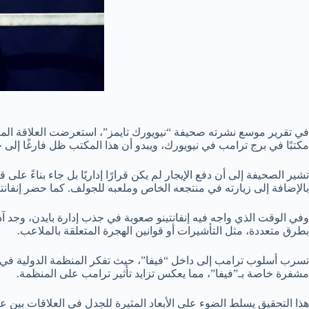
في تقرير موسع نشرته صحيفة “نيويورك تايمز”، استعرضت العلاقة المعقدة
مكتبًا في برج ترامب في نيويورك، ويبدو أن هذا المكتب ظل فارغًا إلى 
تشير الصحيفة إلى أن دفع الإيجار لم يكن قرارًا إداريًا بل جاء بناءً عل
بالإضافة إلى زيارته في منتجعه الخاص وملعبه للجولف. كما حضر إنفانت
وفي الوقت الذي واجه فيه إنفانتينو صعوبة في جذب إدارة بايدن، وجد آ
بطرق متعددة، مثل التأشيرات أو قوانين الهجرة المتعلقة بالملاعب.
تسرب أسلوب ترامب إلى داخل “فيفا”، حيث تفكر المنظمة الدولية في صفق
مشفرة خاصة بـ”فيفا”، مما يعكس تزايد تأثير ترامب على المنظمة.
هذا التحقيق يسلط الضوء على الأبعاد المثيرة للجدل في العلاقات بين ع