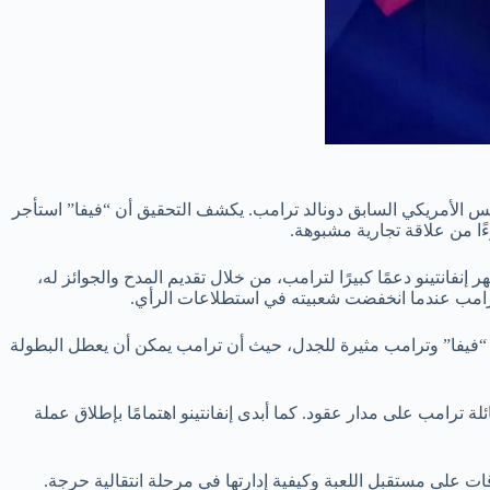
ئيس الأمريكي السابق دونالد ترامب. يكشف التحقيق أن “فيفا” استأجر
ًا من علاقة تجارية مشبوهة.
إنفانتينو دعمًا كبيرًا لترامب، من خلال تقديم المدح والجوائز له،
 لترامب عندما انخفضت شعبيته في استطلاعات الرأي.
ين “فيفا” وترامب مثيرة للجدل، حيث أن ترامب يمكن أن يعطل البطولة
رامب على مدار عقود. كما أبدى إنفانتينو اهتمامًا بإطلاق عملة
ات على مستقبل اللعبة وكيفية إدارتها في مرحلة انتقالية حرجة.