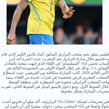
فيليبي ميلو، نجم منتخب البرازيل السابق، أشاد بالدور الكبير الذي قام
به فابينيو خلال مباراة البرازيل ضد المغرب، حيث اعتبره أحد أبرز
أسباب تحسن أداء “السيليساو” في اللقاء الذي انتهت نتيجته بالتعادل
الإيجابي 1-1، وذلك في إطار الجولة الأولى من المجموعة الثالثة في
كأس العالم 2026. كانت المباراة متكافئة بين الفريقين، حيث استطاع
المنتخب المغربي فرض شخصيته في فترات عديدة من اللقاء، بينما
واجه المنتخب البرازيلي صعوبة في السيطرة على منطقة الوسط
خلال الشوط الأول. ومع دخول فابينيو كبديل في الشوط الثاني، تغيرت
مجريات المباراة بشكل ملحوظ.
في تصريحات لشبكة “Ge Globo” البرازيلية، أكد ميلو أن فابينيو أحدث
تحولًا واضحًا في أداء المنتخب بمجرد دخوله، مشيرًا إلى أن تأثيره لم