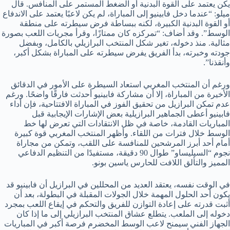
يكن يعتمد على القوة البدنية أو الضغط المستمر على المنافس. قال
ميلو: “عندما دخل فابينيو إلى المباراة، لم يكن لاعبًا يعتمد على الاندفاع
أو القوة البدنية الكبيرة، لكنه ببساطة فرض سيطرته على منطقة
الوسط”. وقد أضاف: “تمركزه كان ممتازًا، وقرأ مجريات اللعب بصورة
مثالية. منذ دخوله، تغير شكل المنتخب البرازيلي بالكامل، وبفضل
جودته وخبرته، بدأ الفريق يفرض سيطرته على المباراة بشكل أكبر،
وأنقذنا”.
ورغم أن المنتخب المغربي استعاد السيطرة على الأمور في الدقائق
الأخيرة من المباراة، إلا أن مشاركة فابينيو أحدثت فارقًا واضحًا. ورغم
عدم تمكن البرازيل من تحقيق الفوز في المباراة الافتتاحية، فإن أداء
فابينيو أعطى الجماهير البرازيلية بعض الإشارات الإيجابية قبل
المباريات القادمة، خاصة في ظل الانتقادات التي تعرض لها خط
الوسط خلال فترات من اللقاء. وأظهر المنتخب المغربي قوة كبيرة
أمام أحد أبرز المرشحين للمنافسة على اللقب، وتمكن من مجاراة
نجوم “السيليساو” طوال 90 دقيقة، مستفيدًا من التنظيم الدفاعي
المميز والتألق اللافت للحارس ياسين بونو.
في الوقت نفسه، يعتقد العديد من المحللين في البرازيل أن فابينيو قد
يكون أحد الحلول المهمة خلال الجولات المقبلة في البطولة، بعد أن
أثبت قدرته على إعادة التوازن للفريق والتحكم في إيقاع اللعب بمجرد
دخوله إلى الملعب. يتطلع عشاق المنتخب البرازيلي إلى ما إذا كان
الجهاز الفني سيمنح لاعب الوسط المخضرم فرصة أكبر في المباريات