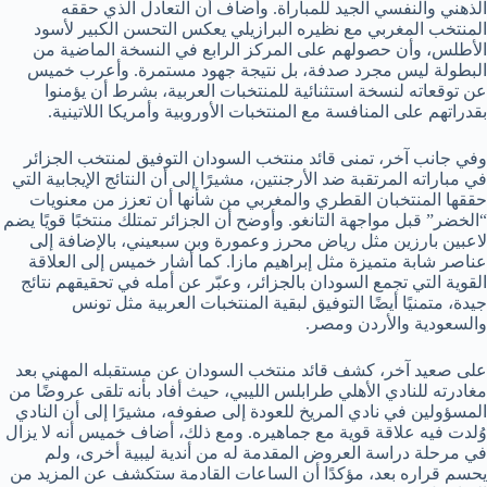
الذهني والنفسي الجيد للمباراة. وأضاف أن التعادل الذي حققه
المنتخب المغربي مع نظيره البرازيلي يعكس التحسن الكبير لأسود
الأطلس، وأن حصولهم على المركز الرابع في النسخة الماضية من
البطولة ليس مجرد صدفة، بل نتيجة جهود مستمرة. وأعرب خميس
عن توقعاته لنسخة استثنائية للمنتخبات العربية، بشرط أن يؤمنوا
بقدراتهم على المنافسة مع المنتخبات الأوروبية وأمريكا اللاتينية.
وفي جانب آخر، تمنى قائد منتخب السودان التوفيق لمنتخب الجزائر
في مباراته المرتقبة ضد الأرجنتين، مشيرًا إلى أن النتائج الإيجابية التي
حققها المنتخبان القطري والمغربي من شأنها أن تعزز من معنويات
“الخضر” قبل مواجهة التانغو. وأوضح أن الجزائر تمتلك منتخبًا قويًا يضم
لاعبين بارزين مثل رياض محرز وعمورة وبن سبعيني، بالإضافة إلى
عناصر شابة متميزة مثل إبراهيم مازا. كما أشار خميس إلى العلاقة
القوية التي تجمع السودان بالجزائر، وعبّر عن أمله في تحقيقهم نتائج
جيدة، متمنيًا أيضًا التوفيق لبقية المنتخبات العربية مثل تونس
والسعودية والأردن ومصر.
على صعيد آخر، كشف قائد منتخب السودان عن مستقبله المهني بعد
مغادرته للنادي الأهلي طرابلس الليبي، حيث أفاد بأنه تلقى عروضًا من
المسؤولين في نادي المريخ للعودة إلى صفوفه، مشيرًا إلى أن النادي
وُلدت فيه علاقة قوية مع جماهيره. ومع ذلك، أضاف خميس أنه لا يزال
في مرحلة دراسة العروض المقدمة له من أندية ليبية أخرى، ولم
يحسم قراره بعد، مؤكدًا أن الساعات القادمة ستكشف عن المزيد من