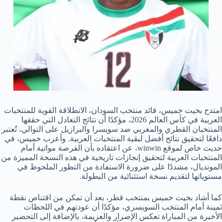
امتدح بخيت خميس، قائد منتخب السودان، الانطلاقة القوية للمنتخبات
العربية في كأس العالم 2026، مؤكدًا أن نتائج التعادل التي حققها
المنتخبان القطري والمغربي ضد سويسرا والبرازيل على التوالي، تُعتبر
دافعًا لتحقيق نتائج أفضل لبقية المنتخبات العربية. وأعرب خميس، في
حديث خاص لموقع winwin، عن اعتقاده بأن الفرصة مواتية أمام
المنتخبات العربية لتحقيق إنجازات تاريخية في هذه النسخة المميزة من
المونديال، مشددًا على ضرورة الاستفادة من التطور الملحوظ في
مستوياتها لتقديم نسخة استثنائية من البطولة.
كما أشاد بخيت خميس بمنتخب قطر، بعد أن تمكن من اقتناص نقطة
ثمينة أمام المنتخب السويسري، مؤكدًا أن عودتهم في اللحظات
الأخيرة من المباراة تعكس الإصرار والعزيمة، بالإضافة إلى التحضير