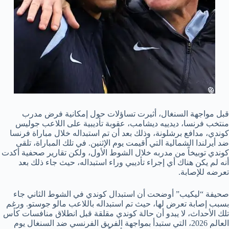
قبل مواجهة السنغال، أثيرت تساؤلات حول إمكانية فرض مدرب
منتخب فرنسا، ديدييه ديشامب، عقوبة تأديبية على اللاعب جوليس
كوندي، مدافع برشلونة، وذلك بعد أن تم استبداله خلال مباراة فرنسا
ضد أيرلندا الشمالية التي أقيمت يوم الإثنين. في تلك المباراة، تلقى
كوندي توبيخاً من مدربه خلال الشوط الأول، ولكن تقارير صحفية أكدت
أنه لم يكن هناك أي إجراء تأديبي وراء استبداله، حيث جاء ذلك بعد
تعرضه للإصابة.
صحيفة “ليكيب” أوضحت أن استبدال كوندي في الشوط الثاني جاء
بسبب إصابة تعرض لها، حيث تم استبداله باللاعب مالو جوستو. ورغم
تلك الأحداث، لا يبدو أن حالة كوندي مقلقة قبل انطلاق منافسات كأس
العالم 2026، التي ستبدأ بمواجهة الفريق الفرنسي ضد السنغال يوم