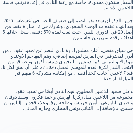
المقبل ستكون محدودة، خاصة مع رغبة النادي في إعادة ترتيب قائمة
اللاعبين الأجانب.
جدير بالذكر أن سعد بقير انضم إلى صفوف النصر في أغسطس 2025
بعد انتهاء عقده مع الوحدة السعودي، وشارك في 12 مباراة فقط من
أصل 20 في الدوري الليبي، حيث لعب لمدة 570 دقيقة، سجل خلالها 5
أهداف وقدم تمريرتين حاسمتين.
في سياق متصل، أعلن مجلس إدارة نادي النصر عن تجديد عقود 3 من
أبرز المحترفين في الفريق لموسم إضافي، وهم المهاجم الأوغندي
موكوالا والتنزاني كيبو دينيس والنيجيري دينيس أكون. وتنص قوانين
الاتحاد الليبي لكرة القدم للموسم المقبل 2026-27 على أن يحق لكل ناد
قيد 7 لاعبين أجانب كحد أقصى، مع إمكانية مشاركة 6 منهم في
المباراة الواحدة.
وعلى صعيد اللاعبين المحليين، نجح النادي أيضًا في تجديد عقود
مجموعة من اللاعبين مثل زكريا الهريش وأحمد فكرون وسند دوفان
ونصري التاورغي وأيمن حربيش وطلحة رزق وعلاء قجدار وإلياس بن
حسين، بالإضافة إلى الثنائي يونس الحجازي وحازم المدني.