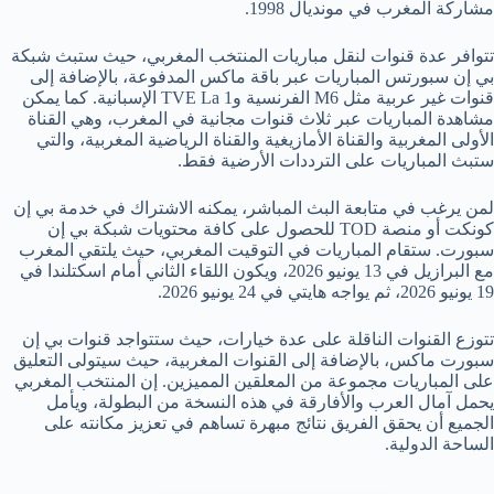
مشاركة المغرب في مونديال 1998.
تتوافر عدة قنوات لنقل مباريات المنتخب المغربي، حيث ستبث شبكة
بي إن سبورتس المباريات عبر باقة ماكس المدفوعة، بالإضافة إلى
قنوات غير عربية مثل M6 الفرنسية وTVE La 1 الإسبانية. كما يمكن
مشاهدة المباريات عبر ثلاث قنوات مجانية في المغرب، وهي القناة
الأولى المغربية والقناة الأمازيغية والقناة الرياضية المغربية، والتي
ستبث المباريات على الترددات الأرضية فقط.
لمن يرغب في متابعة البث المباشر، يمكنه الاشتراك في خدمة بي إن
كونكت أو منصة TOD للحصول على كافة محتويات شبكة بي إن
سبورت. ستقام المباريات في التوقيت المغربي، حيث يلتقي المغرب
مع البرازيل في 13 يونيو 2026، ويكون اللقاء الثاني أمام اسكتلندا في
19 يونيو 2026، ثم يواجه هايتي في 24 يونيو 2026.
تتوزع القنوات الناقلة على عدة خيارات، حيث ستتواجد قنوات بي إن
سبورت ماكس، بالإضافة إلى القنوات المغربية، حيث سيتولى التعليق
على المباريات مجموعة من المعلقين المميزين. إن المنتخب المغربي
يحمل آمال العرب والأفارقة في هذه النسخة من البطولة، ويأمل
الجميع أن يحقق الفريق نتائج مبهرة تساهم في تعزيز مكانته على
الساحة الدولية.