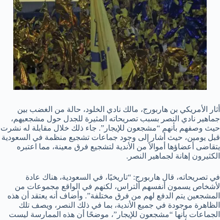
أثار الأمريكي بن هاربورج، مالك نادي الخلود، حالة من الغضب بين
جماهير نادي النصر بسبب تصريحاته المثيرة للجدل حول مشجعيهم،
حيث وصفهم بأنهم “مشجعون للإيجار”. جاء ذلك خلال مقابلة له نشرت
قبل يومين، حيث أشار إلى وجود جماعات تشجيع منظمة في السعودية
يتقاضى أعضاؤها أموالاً من الأندية لتشجيع فرق معينة، مما اعتبره
الكثيرون إهانة لجماهير النصر.
في تصريحاته، قال هاربورج: “تاريخيًا، في السعودية، هناك عادة
لأشخاص يسمون أنفسهم ألتراس، لكنهم في الواقع مجموعات من
المشجعين يتم الدفع لهم من فرق مختلفة”. وأضاف أنه يعتقد أن هذه
الظاهرة موجودة في جميع الأندية، بما في ذلك النصر، ويصف تلك
الجماعات بأنها “مشجعون للإيجار”، موضحًا أن هذه الممارسة ليست