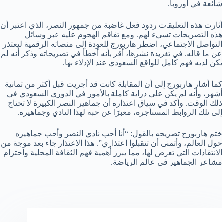
شائعة في أوروبا.
أثارت هذه التعليقات ردود فعل غاضبة من جمهور النصر، الذي اعتبر أن
هذه التصريحات تسيء لهم. ومع تفاقم الهجوم عليه عبر وسائل
التواصل الاجتماعي، اضطر هاربورج للعودة إلى منصاته الرقمية ليعتذر
عن ما قاله. في تغريدة نشرها، أقر بأنه أخطأ في تصريحاته وذكر أنه لم
يكن لديه فهم كامل للواقع السعودي عند الإدلاء بها.
كما أشار هاربورج إلى أن المقابلة كانت قد أجريت قبل أكثر من ثمانية
أشهر، وأنه لم يكن على دراية كاملة بالأمور في الدوري السعودي في
ذلك الوقت. وأكد في سياق اعتذاره أن جماهير النصر الكبيرة لا تحتاج
إلى تلك الروابط المستأجرة، معبرًا عن حبه لهذا النادي وجماهيره.
ختم هاربورج تصريحه بالقول: “أنا أحب نادي النصر وأحب جماهيره
حول العالم، وأتمنى أن تتقبلوا اعتذاري”. هذا الاعتذار جاء بعد موجة من
الانتقادات التي تعرض لها، مما يبرز أهمية فهم الثقافة المحلية واحترام
مشاعر الجماهير في عالم الرياضة.