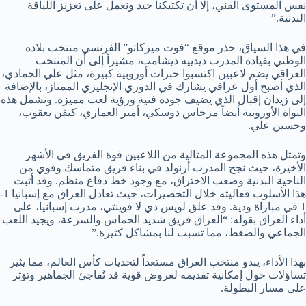
نفس المستوى الفني، إلا أن تكتيكنا جيد ونعمل على تعزيز اللياقة
البدنية.”
في هذا السياق، حذر موقع “فوت ميركاتو” الفرنسي منتخب بلاده
الوطني بقيادة المدرب ديدييه ديشامب، مشيراً إلى أن المنتخب
العراقي يضم لاعبين اكتسبوا خبرات أوروبية كبيرة، مثل علي الحمادي،
الذي أصبح أول عراقي يشارك في الدوري الإنجليزي الممتاز، بالإضافة
إلى زيدان إقبال الذي يضيف جودة فنية ورؤية لعب مميزة. وتشمل هذه
النواة الأوروبية أيضاً مرخاس دوسكي، أمير العماري، كيفن يعقوب،
وحسين علي.
وتمثل هذه المجموعة المثالية من اللاعبين قوة الفريق في الأشهر
الأخيرة، حيث نجح المدرب أرنولد في بناء فريق متماسك وقوي من
الناحية البدنية وصعب الاختراق، مع وجود خط دفاع منظم. وقد أثبت
هذا الأسلوب فعاليته خلال التحضيرات، حيث تعادل العراق مع إسبانيا 1-
1 في مباراة ودية. وقد علق لويس دي لا فوينتي، مدرب إسبانيا، على
أداء العراق بقوله: “العراق فريق شديد الحماس والسرعة، ويجيد اللعب
الجماعي والضغط، مما تسبب لنا بمشاكل كثيرة.”
بهذا الأداء، يبدو منتخب العراق مستعداً لتحديات كأس العالم، مما يثير
تساؤلات حول إمكانية تقديمه لعروض قوية قد تُفاجئ الجماهير وتؤثر
على مسار البطولة.