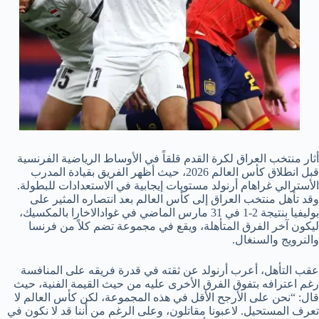
أثار منتخب العراق لكرة القدم قلقاً في الأوساط الرياضية الفرنسية
قبل انطلاق كأس العالم 2026، حيث أظهر الفريق بقيادة المدرب
الأسترالي غراهام أرنولد مستويات إيجابية في الاستعدادات للبطولة.
وقد تأهل منتخب العراق إلى كأس العالم بعد انتصاره المثير على
بوليفيا بنتيجة 2-1 في 31 مارس الماضي في غوادالاخارا بالمكسيك،
ليكون آخر الفرق المتأهلة، ويقع في مجموعة تضم كلاً من فرنسا
والنرويج والسنغال.
عقب التأهل، أعرب أرنولد عن ثقته في قدرة فريقه على المنافسة
رغم اعترافه بتفوق الفرق الأخرى عليه من حيث القيمة الفنية، حيث
قال: “نحن على الأرجح الأقل في هذه المجموعة، لكن كأس العالم لا
تعرف المستحيل. لاعبونا مقاتلون، وعلى الرغم من أننا قد لا نكون في