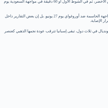
إلى 65 دقيقة في مباراة السعودية. وقد أكدت تقارير أخرى أن برشلونة يطلب مشاركة الجناح في ربع ساعة كحد أقصى يوم 15 يونيو ضد الرأس الأخضر، ثم في الشوط الأول أو 60 دقيقة في مواجهة السعودية يوم
الخطة المرسومة واضحة: اختبار سريع في المباراة الأولى، مشاركة أطول في الثانية أمام السعودية، ثم الوصول إلى الجاهزية الكاملة في المواجهة الحاسمة ضد أوروغواي يوم 27 يونيو. بل إن بعض التقارير داخل
ر الإصابة.
لمونديال في ثلاث دول، تبقى إسبانيا تترقب عودة نجمها الذهبي كعنصر