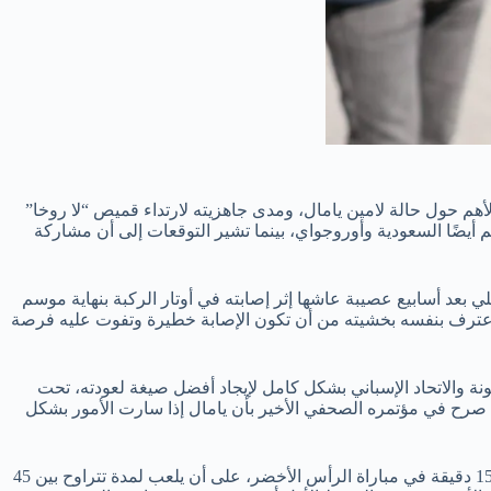
ز السؤال الأهم حول حالة لامين يامال، ومدى جاهزيته لارتداء قميص “لا روخا”
م أيضًا السعودية وأوروجواي، بينما تشير التوقعات إلى أن مشاركة
جهوده في برنامجه التأهيلي بعد أسابيع عصيبة عاشها إثر إصابته في أوتار الركبة بنهاية موسم
 وقد اعترف بنفسه بخشيته من أن تكون الإصابة خطيرة وتفوت عليه فرصة
نة والاتحاد الإسباني بشكل كامل لإيجاد أفضل صيغة لعودته، تحت
يث صرح في مؤتمره الصحفي الأخير بأن يامال إذا سارت الأمور بشكل
هذا الحذر دفع برشلونة لوضع توصيات واضحة، حيث كشفت صحيفة “آس” عن عدم الدفع بيامال أساسيًا في البداية، والاكتفاء بمشاركته لمدة 15 دقيقة في مباراة الرأس الأخضر، على أن يلعب لمدة تتراوح بين 45