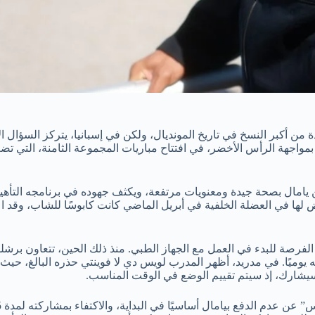
وسط ترقب عالمي لواحدة من أكبر النسخ في تاريخ المونديال، ولكن في إسبانيا، يترك
 بمواجهة الرأس الأخضر، في افتتاح مباريات المجموعة الثامنة، التي تض
“Què T’hi Jugues!” على إذاعة SER Catalunya، فإن لامين يامال بصحة جيدة ومعنويات مرتفعة، ويكثف 
لتي تعرض لها في العضلة الخلفية في أبريل الماضي كانت كابوسًا للشاب،
فرصة للبدء في العمل مع الجهاز الطبي. منذ ذلك الحين، تتعاون برشلو
ته يوميًا. في مدريد، أظهر المدرب لويس دي لا فوينتي حذره البالغ، ح