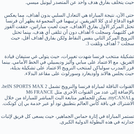
حيث يتخلف بفارق هدف واحد عن المتصدر ليونيل ميسي.
حتى الآن، نتيجة المباراة هي التعادل السلبي بدون أهداف، مما يعكس
قوة الدفاع لدى كلا الفريقين. ترتيبهما في المجموعة يظهر أن فرنسا
تحتل المركز الأول بفارق الأهداف، حيث لعبت مباراتين، حققت الفوز
في كلتيهما، وسجلت 6 أهداف دون أن تتلقى أي هدف، بينما تحتل
النرويج المركز الثاني بنفس النقاط ولكن بفارق أهداف أقل، حيث
سجلت 7 أهداف وتلقت 3.
تشكيلة منتخب فرنسا شهدت تغييرات، حيث يتولى غي ستيفان قيادة
الفريق، مع الاعتماد على مبابي وأليز وديمبيلي في الخط الأمامي. بينما
قرر المدرب سولباكن لمنتخب النرويج الاعتماد على تشكيلة بديلة،
حيث يجلس هالاند وأوديغارد وسورلوث على مقاعد البدلاء.
القنوات الناقلة لمباراة فرنسا والنرويج تشمل beIN SPORTS MAX 2،
بالإضافة إلى عدد من القنوات الأخرى مثل M6 FRANCE
وmyCANAL. يمكن للجماهير متابعة البث المباشر للمباراة من خلال
الاشتراك في باقة كأس العالم بتطبيق تود أو عبر خدمة بي إن كونكت.
تستمر المباراة في إثارة حماس الجماهير، حيث يسعى كل فريق لإثبات
جدارته في هذه البطولة الدولية الكبرى.