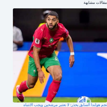
مقالات مشابهة
نجم هولندا السابق يحذر: لا نعتبر مرشحين ويجب الانتباه