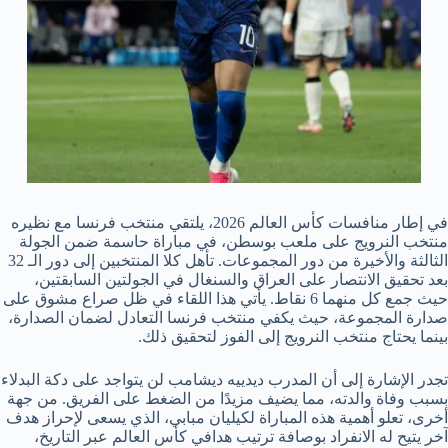
في إطار منافسات كأس العالم 2026، يلتقي منتخب فرنسا مع نظيره
منتخب النرويج على ملعب بوسطن، في مباراة حاسمة ضمن الجولة
الثالثة والأخيرة من دور المجموعات. تأهل كلا المنتخبين إلى دور الـ 32
بعد تحقيق الانتصار على العراق والسنغال في الجولتين السابقتين،
حيث جمع كل منهما 6 نقاط. يأتي هذا اللقاء في ظل صراع مشوق على
صدارة المجموعة، حيث يكفي منتخب فرنسا التعادل لضمان الصدارة،
بينما يحتاج منتخب النرويج إلى الفوز لتحقيق ذلك.
تجدر الإشارة إلى أن المدرب ديدييه ديشامب لن يتواجد على دكة البدلاء
بسبب وفاة والدته، مما يضيف مزيدًا من الضغط على الفريق. من جهة
أخرى، تعلو أهمية هذه المباراة لكيليان مبابي، الذي يسعى لإحراز هدف
آخر يتيح له الانفراد بوصافة ترتيب هدافي كأس العالم عبر التاريخ،