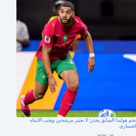
نجم هولندا السابق يحذر: لا نعتبر مرشحين ويجب الانتباه
لصيباري