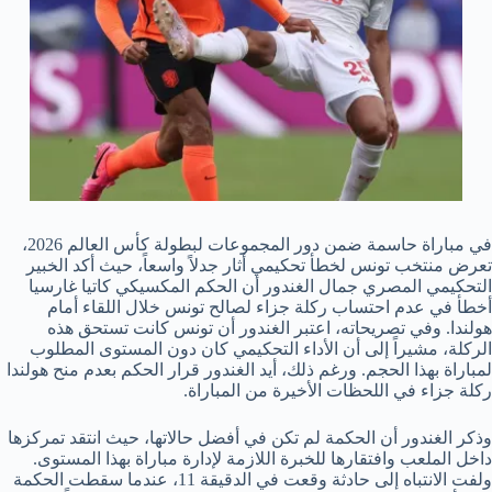
في مباراة حاسمة ضمن دور المجموعات لبطولة كأس العالم 2026،
تعرض منتخب تونس لخطأ تحكيمي أثار جدلاً واسعاً، حيث أكد الخبير
التحكيمي المصري جمال الغندور أن الحكم المكسيكي كاتيا غارسيا
أخطأ في عدم احتساب ركلة جزاء لصالح تونس خلال اللقاء أمام
هولندا. وفي تصريحاته، اعتبر الغندور أن تونس كانت تستحق هذه
الركلة، مشيراً إلى أن الأداء التحكيمي كان دون المستوى المطلوب
لمباراة بهذا الحجم. ورغم ذلك، أيد الغندور قرار الحكم بعدم منح هولندا
ركلة جزاء في اللحظات الأخيرة من المباراة.
وذكر الغندور أن الحكمة لم تكن في أفضل حالاتها، حيث انتقد تمركزها
داخل الملعب وافتقارها للخبرة اللازمة لإدارة مباراة بهذا المستوى.
ولفت الانتباه إلى حادثة وقعت في الدقيقة 11، عندما سقطت الحكمة