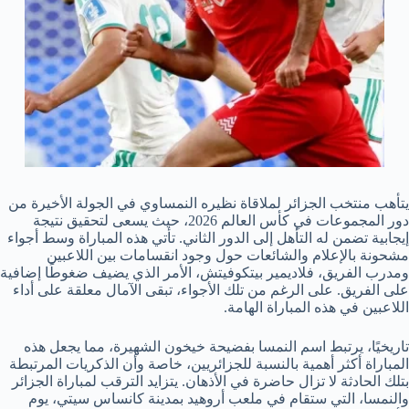
يتأهب منتخب الجزائر لملاقاة نظيره النمساوي في الجولة الأخيرة من
دور المجموعات في كأس العالم 2026، حيث يسعى لتحقيق نتيجة
إيجابية تضمن له التأهل إلى الدور الثاني. تأتي هذه المباراة وسط أجواء
مشحونة بالإعلام والشائعات حول وجود انقسامات بين اللاعبين
ومدرب الفريق، فلاديمير بيتكوفيتش، الأمر الذي يضيف ضغوطًا إضافية
على الفريق. على الرغم من تلك الأجواء، تبقى الآمال معلقة على أداء
اللاعبين في هذه المباراة الهامة.
تاريخيًا، يرتبط اسم النمسا بفضيحة خيخون الشهيرة، مما يجعل هذه
المباراة أكثر أهمية بالنسبة للجزائريين، خاصة وأن الذكريات المرتبطة
بتلك الحادثة لا تزال حاضرة في الأذهان. يتزايد الترقب لمباراة الجزائر
والنمسا، التي ستقام في ملعب أروهيد بمدينة كانساس سيتي، يوم