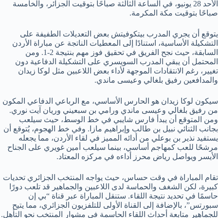
الأحد 28 يونيو، في الساعة الثالثة صباحًا بتوقيت الجزائر، والخامسة
صباحًا بتوقيت مكة المكرمة.
يتوقع أن يجري المدرب بيتكوفيتش بعض التعديلات الطفيفة على
التشكيلة الأساسية، استنادًا إلى المعطيات الناتجة عن مباراة الأردن
السابقة، حيث نجح الفريق في تحقيق فوز مهم بنتيجة 2-1. ومن
المحتمل أن يبقي المدرب السويسري على التشكيلة الدفاعية دون
تغيير، رغم الانتقادات الموجهة لأداء بعض اللاعبين مثل لوكا زيدان
والمدافعين رفيق بلغالي وعيسى ماندي.
سيكون لوكا زيدان هو الحارس الأساسي، مع الرباعي الدفاعي المكون
من رفيق بلغالي وعيسى ماندي ورامي بن سبعيني وريان آيت نوري.
ومن المتوقع أن يبدأ فارس شايبي في خط الوسط، حيث سيلعب
بجانب الثنائي نبيل بن طالب وإبراهيم مازا. وفي خط الهجوم، يُتوقع أن
يستفيد نذير بن بوعلي من أدائه المميز في لقاء الأردن، مما يجعله
مرشحًا للعب كمهاجم أساسي، بينما سيلعب أمين غويري على الجناح
الأيسر ويواصل رياض محرز أداءه في مركزه المعتاد.
تقام المباراة في وقت حساس، حيث يواجه المنتخب الجزائري تحديات
كبيرة، لكن الشغف والحماسة لدى اللاعبين والجماهير قد تلعب دورًا
حاسمًا في تحديد نتيجة اللقاء. ستنقل المباراة عبر قناة “بي إن
سبورتس”، بالإضافة إلى القناة الأولى للتلفزيون الجزائري، مما يتيح
للجماهير متابعة أحداث اللقاء الحاسمة في مشوار المنتخب نحو التأهل.