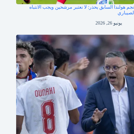
نجم هولندا السابق يحذر: لا نعتبر مرشحين ويجب الانتباه
لصيباري
يونيو 26, 2026