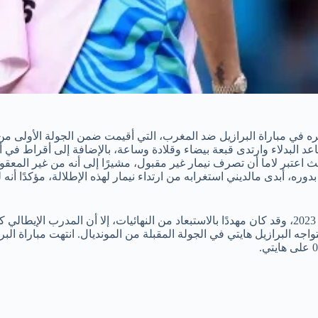
د البدلاء وارتدى قبعة بيضاء وقلادة وساعة، بالإضافة إلى أقراط في أذن
يث اعتبر لاما أن تصرف نيمار غير مقبول، مشيرًا إلى أنه من غير المعق
دوره، أبدى مالديني استغرابه من ارتداء نيمار لهذه الإطلالة، مؤكدًا أنه
يُذكر أن هذه المباراة هي الأولى لنيمار مع المنتخب البرازيلي منذ أكتوبر 2023، وقد كان مهددًا بالاستبعا