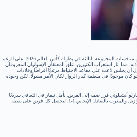
تلقى نيمار جونيور، النجم البرازيلي الشهير، انتقادات شديدة بسبب مظهره في مباراة البرازيل ضد المغرب، التي أقيمت ضمن الجولة الأولى من منافسات المجموعة الثالثة في بطولة كأس العالم 2026. على الرغم
ه، مما أثار استغراب الكثيرين. علق المعلقان الإسبانيان المعروفان
ول أن يجلس لاعب على مقاعد الاحتياط مرتديًا أقراطًا وقلادات
 لو كان موجودًا في منطقة كبار الزوار لكان الأمر مقبولًا، لكن وجوده
د من النهائيات، إلا أن المدرب الإيطالي كارلو أنشيلوتي قرر ضمه إلى الفريق. يأمل نيمار في التعافي سريعًا
للعودة إلى تشكيلة منتخب “السيليساو” في المباريات القادمة، حيث ستواجه البرازيل هايتي في الجولة المقبلة من المونديال. انتهت مباراة البرازيل والمغرب بالتعادل الإيجابي 1-1، ليحصل كل فريق على نقطة